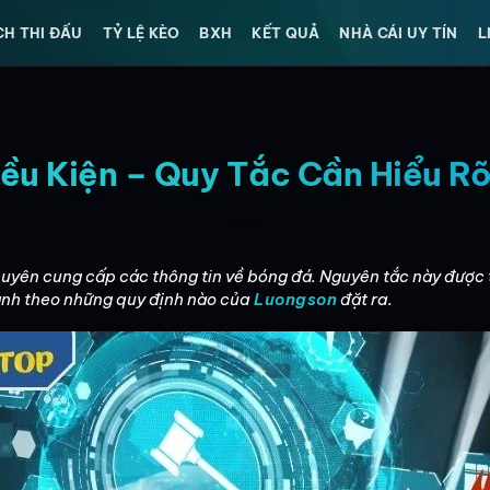
CH THI ĐẤU
TỶ LỆ KÈO
BXH
KẾT QUẢ
NHÀ CÁI UY TÍN
L
ều Kiện – Quy Tắc Cần Hiểu R
uyên cung cấp các thông tin về bóng đá. Nguyên tắc này được t
hành theo những quy định nào của
Luongson
đặt ra.