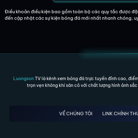
Điều khoản điều kiện bao gồm toàn bộ các quy tắc được đặt 
đến cập nhật các sự kiện bóng đá mới nhất nhanh chóng, uy
Luongson
TV là kênh xem bóng đá trực tuyến đỉnh cao, điểm
trọn vẹn không khí sân cỏ với chất lượng hình ảnh sắc
VỀ CHÚNG TÔI
LINK CHÍNH TH