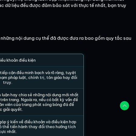
c dữ liệu đều được đảm bảo sát với thực tế nhất, bạn truy
i những nội dung cụ thể đã được đưa ra bao gồm quy tắc sau
iều khoản điều kiện
tiếp cận đều minh bạch và rõ ràng, tuyệt
hạm pháp luật, chính trị, tôn giáo hay đồi
trụy.
 luận hay chia sẻ những nội dung mới nhất
rên trang. Ngoài ra, nếu có bất kỳ vấn đề
ân viên của trang phát sóng bóng đá để
c giải quyết.
p ý kiến về điều khoản và điều kiện hợp
có thể tiến hành thay đổi theo hướng tích
cực nhất.