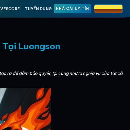
IVESCORE
TUYỂN DỤNG
NHÀ CÁI UY TÍN
CƯỢC VIN88
õ Tại Luongson
ạo ra để đảm bảo quyền lợi cũng như là nghĩa vụ của tất cả