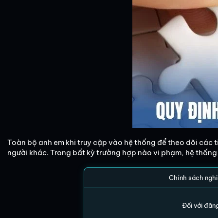
Toàn bộ anh em khi truy cập vào hệ thống để theo dõi các 
người khác. Trong bất kỳ trường hợp nào vi phạm, hệ thống
Chính sách ngh
Đối với đăng