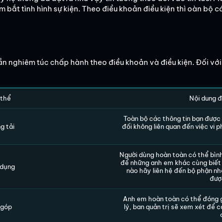
t tình hình sự kiện. Theo điều khoản điều kiện thì oàn bộ cá
ần nghiêm túc chấp hành theo điều khoản và điều kiện. Đối vớ
 thể
Nội dung đ
Toàn bộ các thông tin bạn được 
g tải
đối không liên quan đến việc vi p
Người dùng hoàn toàn có thể bình
để những anh em khác cùng biết t
 dụng
nào hãy liên hệ đến bộ phận nh
đượ
Anh em hoàn toàn có thể đóng gó
 góp
lý, ban quản trị sẽ xem xét để 