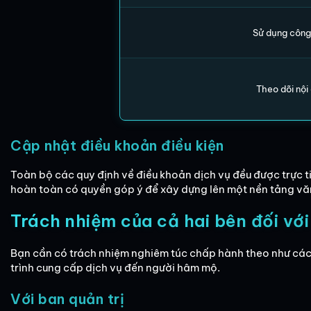
Sử dụng công
Theo dõi nội
Cập nhật điều khoản điều kiện
Toàn bộ các quy định về điều khoản dịch vụ đều được trực t
hoàn toàn có quyền góp ý để xây dựng lên một nền tảng văn
Trách nhiệm của cả hai bên đối với
Bạn cần có trách nhiệm nghiêm túc chấp hành theo như các 
trình cung cấp dịch vụ đến người hâm mộ.
Với ban quản trị