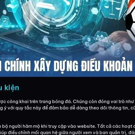
u kiện
c công khai trên trang bóng đá. Chúng còn đóng vai trò như l
 ý với quy tắc này để đảm bảo dễ dàng theo dõi thông tin, cũ
 bộ người hâm mộ khi truy cập vào website. Tất cả các hoạt độ
iúp điều chỉnh mối quan hệ giữa người xem và ban quản trị, đáp