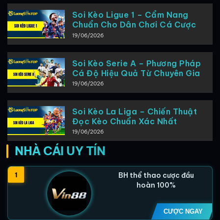
Soi Kèo Ligue 1 – Cẩm Nang
Chuẩn Cho Dân Chơi Cá Cược
19/06/2026
Soi Kèo Serie A – Phương Pháp
Cá Độ Hiệu Quả Từ Chuyên Gia
19/06/2026
Soi Kèo La Liga – Chiến Thuật
Đọc Kèo Chuẩn Xác Nhất
19/06/2026
NHÀ CÁI UY TÍN
1
BH thể thao cược đầu
hoàn 100%
CƯỢC NGAY