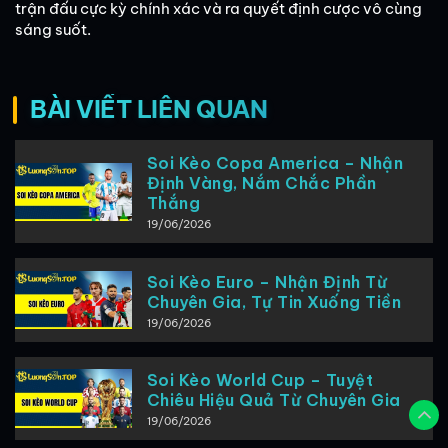
trận đấu cực kỳ chính xác và ra quyết định cược vô cùng
sáng suốt.
BÀI VIẾT LIÊN QUAN
Soi Kèo Copa America – Nhận
Định Vàng, Nắm Chắc Phần
Thắng
19/06/2026
Soi Kèo Euro – Nhận Định Từ
Chuyên Gia, Tự Tin Xuống Tiền
19/06/2026
Soi Kèo World Cup – Tuyệt
Chiêu Hiệu Quả Từ Chuyên Gia
19/06/2026