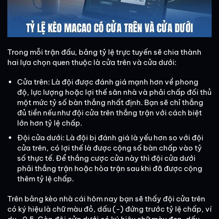
Trong mỗi trận đấu, bảng tỷ lệ trực tuyến sẽ chia thành
hai lựa chọn quen thuộc là cửa trên và cửa dưới:
Cửa trên: Là đội được đánh giá mạnh hơn về phong
độ, lực lượng hoặc lợi thế sân nhà và phải chấp đối thủ
một mức tỷ số bàn thắng nhất định. Bạn sẽ chỉ thắng
đủ tiền nếu như đội cửa trên thắng trận với cách biệt
lớn hơn tỷ lệ chấp.
Đội cửa dưới: Là đội bị đánh giá là yếu hơn so với đội
cửa trên, có lợi thế là được cộng số bàn chấp vào tỷ
số thực tế. Để thắng cược cửa này thì đội cửa dưới
phải thắng trận hoặc hòa trận sau khi đã được cộng
thêm tỷ lệ chấp.
Trên bảng kèo nhà cái hôm nay bạn sẽ thấy đội cửa trên
có ký hiệu là chữ màu đỏ, dấu (-) đứng trước tỷ lệ chấp, ví