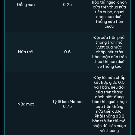
hòa thì người chọn
Đồng nửa
0.25
cửa trên thua nửa
tiền cược, người
chọn cửa dưới
thắng nửa tiền
cược
Đội cửa trên phải
thắng trận mới
vượt qua mức
Nửa trái
0.5
chấp, nếu trận
hòa hoặc cửa trên
thua thì cửa dưới
sẽ thắng kèo
Đây là mức chấp
kết hợp giữa 0.5
và 1 bàn, nếu đội
cửa trên thắng
cách biệt đúng
Tỷ lệ kèo Macao
bàn thì người chọn
Nửa một
0.75
cửa trên thắng
nửa tiền cược.
Phải thắng đủ 2
bàn trở lên thì mới
nhận đủ tiền cược
và thưởng