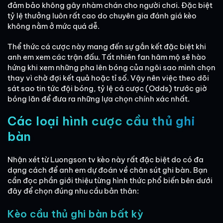
đảm bảo không gây nhàm chán cho người chơi. Đặc biệt
tỷ lệ thưởng luôn rất cao do chuyên gia đánh giá kèo
không nằm ở mức quá dễ.
Thể thức cá cược này mang đến sự gắn kết đặc biệt khi
anh em xem các trận đấu. Tất nhiên fan hâm mộ sẽ hào
hứng khi xem những pha lên bóng của ngôi sao mình chọn
thay vì chờ đợi kết quả hoặc tỉ số. Vậy nên việc theo dõi
sát sao tin tức đội bóng, tỷ lệ cá cược (Odds) trước giờ
bóng lăn để đưa ra những lựa chọn chính xác nhất.
Các loại hình cược cầu thủ ghi
bàn
Nhận xét từ Luongson tv kèo này rất đặc biệt do có đa
dạng cách để anh em dự đoán về chân sút ghi bàn. Bạn
cần đọc phần giới thiệu từng hình thức phổ biến bên dưới
đây để chọn đúng nhu cầu bản thân:
Kèo cầu thủ ghi bàn bất kỳ