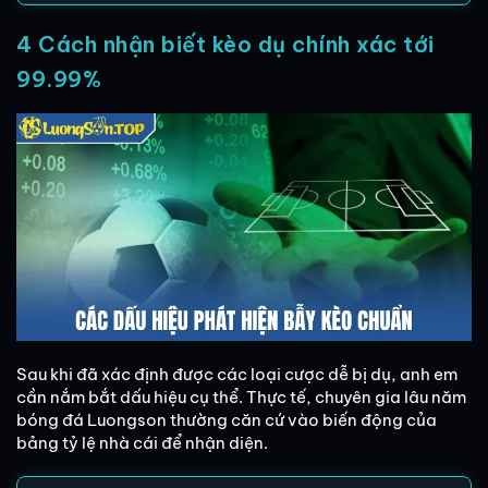
4 Cách nhận biết kèo dụ chính xác tới
99.99%
Sau khi đã xác định được các loại cược dễ bị dụ, anh em
cần nắm bắt dấu hiệu cụ thể. Thực tế, chuyên gia lâu năm
bóng đá Luongson thường căn cứ vào biến động của
bảng tỷ lệ nhà cái để nhận diện.