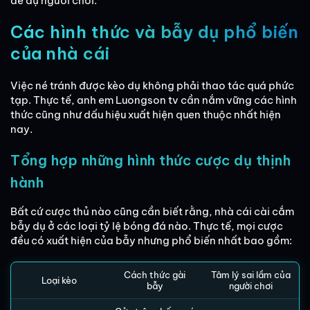
để dụ người chơi.
Các hình thức và bẫy dụ phổ biến
của nhà cái
Việc né tránh được kèo dụ không phải thao tác quá phức
tạp. Thực tế, anh em Luongson tv cần nắm vững các hình
thức cũng như dấu hiệu xuất hiện quen thuộc nhất hiện
nay.
Tổng hợp những hình thức cược dụ thịnh
hành
Bất cứ cược thủ nào cũng cần biết rằng, nhà cái cài cắm
bẫy dụ ở các loại tỷ lệ bóng đá nào. Thực tế, mọi cược
đều có xuất hiện của bẫy nhưng phổ biến nhất bao gồm:
Cách thức gài
Tâm lý sai lầm của
Loại kèo
bẫy
người chơi