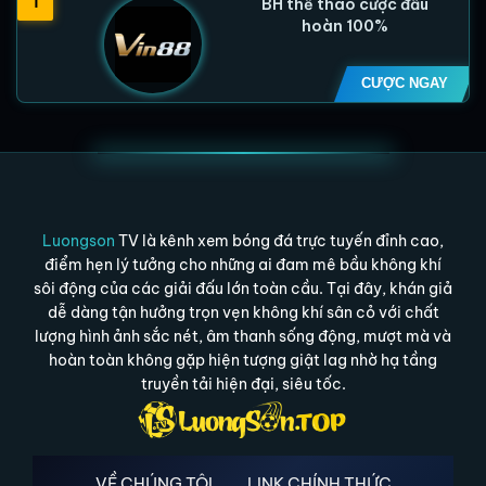
1
BH thể thao cược đầu
hoàn 100%
CƯỢC NGAY
Luongson
TV là kênh xem bóng đá trực tuyến đỉnh cao,
điểm hẹn lý tưởng cho những ai đam mê bầu không khí
sôi động của các giải đấu lớn toàn cầu. Tại đây, khán giả
dễ dàng tận hưởng trọn vẹn không khí sân cỏ với chất
lượng hình ảnh sắc nét, âm thanh sống động, mượt mà và
hoàn toàn không gặp hiện tượng giật lag nhờ hạ tầng
truyền tải hiện đại, siêu tốc.
VỀ CHÚNG TÔI
LINK CHÍNH THỨC