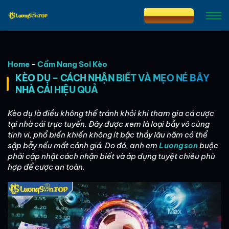
Bỏ
CƯỢC VIN88
qua
nội
dung
Home
-
Cẩm Nang Soi Kèo
KÈO DỤ – CÁCH NHẬN BIẾT VÀ MẸO NÉ BẪY
NHÀ CÁI HIỆU QUẢ
Kèo dụ là điều không thể tránh khỏi khi tham gia cá cược
tại nhà cái trực tuyến. Đây được xem là loại bẫy vô cùng
tinh vi, phổ biến khiến không ít bậc thầy lâu năm có thể
sập bẫy nếu mất cảnh giá. Do đó, anh em
Luongson
buộc
phải cập nhật cách nhận biết và áp dụng tuyệt chiêu phù
hợp để cược an toàn.