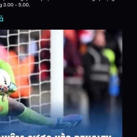
 3.00 – 5.00.
ả