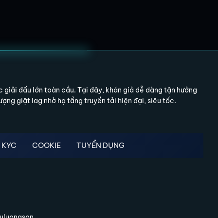
 giải đấu lớn toàn cầu. Tại đây, khán giả dễ dàng tận hưởng
ng giật lag nhờ hạ tầng truyền tải hiện đại, siêu tốc.
KYC
COOKIE
TUYỂN DỤNG
huluongson