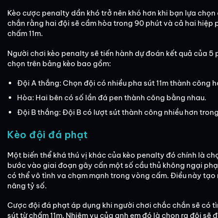
Kèo cược penalty dần khó trở nên khó hơn khi bạn lựa chọn 
chắn rằng hai đội sẽ cầm hòa trong 90 phút và cả hai hiệp 
chấm 11m.
Người chơi kèo penalty sẽ tiến hành dự đoán kết quả của 5 p
chọn trên bảng kèo bao gồm:
Đội A thắng: Chọn đội có nhiều pha sút 11m thành công hơ
Hòa: Hai bên có số lần đá pen thành công bằng nhau.
Đội B thắng: Đội B có lượt sút thành công nhiều hơn tron
Kèo đội đá phạt
Một biến thể khá thú vị khác của kèo penalty đó chính là chọ
bước vào giai đoạn gây cấn một số cầu thủ không ngại phạ
có thể vô tình va chạm mạnh trong vòng cấm. Điều này tạo 
nâng tỷ số.
Cược đội đá phạt áp dụng khi người chơi chắc chắn sẽ có tìn
sút từ chấm 11m. Nhiệm vụ của anh em đó là chọn ra đội sẽ