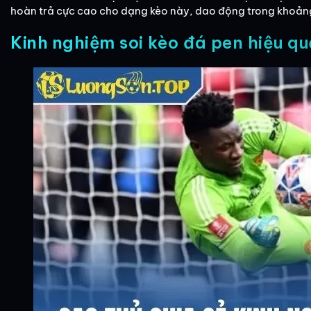
hoàn trả cực cao cho dạng kèo này, dao động trong khoảng
Kinh nghiệm soi kèo đá pen hiệu qu