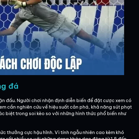
ng đá
rận đấu. Người chơi nhận định diễn biến để đặt cược xem có
 em cần nghiên cứu về hiệu suất cản phá, khả năng sút phạt
c biệt trong soi kèo so với những hình thức phổ biến như
ức thưởng cực hậu hĩnh. Vì tính ngẫu nhiên cao kèm khó
n rất nhiều so với những dạng khác dao động từ 1.5 đến