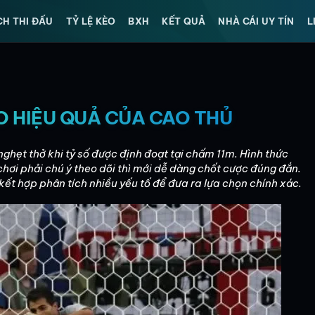
CH THI ĐẤU
TỶ LỆ KÈO
BXH
KẾT QUẢ
NHÀ CÁI UY TÍN
L
O HIỆU QUẢ CỦA CAO THỦ
nghẹt thở khi tỷ số được định đoạt tại chấm 11m. Hình thức
chơi phải chú ý theo dõi thì mới dễ dàng chốt cược đúng đắn.
kết hợp phân tích nhiều yếu tố để đưa ra lựa chọn chính xác.