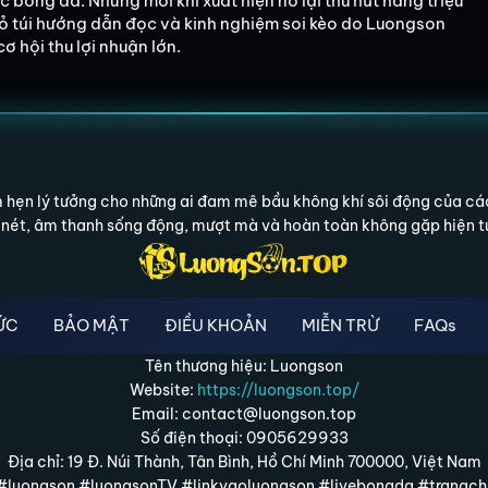
bóng đá. Nhưng mỗi khi xuất hiện nó lại thu hút hàng triệu
bỏ túi hướng dẫn đọc và kinh nghiệm soi kèo do Luongson
ơ hội thu lợi nhuận lớn.
 hẹn lý tưởng cho những ai đam mê bầu không khí sôi động của các
 nét, âm thanh sống động, mượt mà và hoàn toàn không gặp hiện tượ
ỨC
BẢO MẬT
ĐIỀU KHOẢN
MIỄN TRỪ
FAQs
Tên thương hiệu: Luongson
Website:
https://luongson.top/
Email:
contact@luongson.top
Số điện thoại: 0905629933
Địa chỉ: 19 Đ. Núi Thành, Tân Bình, Hồ Chí Minh 700000, Việt Nam
#luongson #luongsonTV #linkvaoluongson #livebongda #trangc