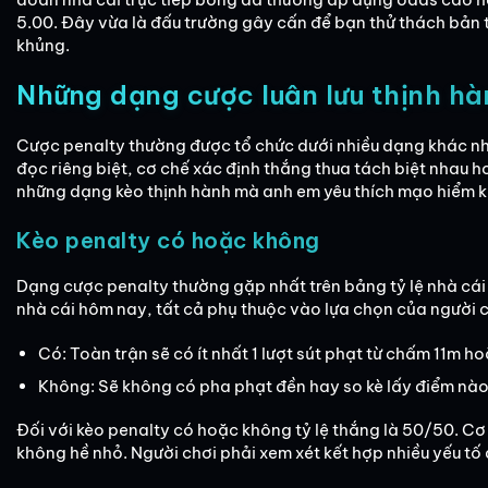
5.00. Đây vừa là đấu trường gây cấn để bạn thử thách bản 
khủng.
Những dạng cược luân lưu thịnh hà
Cược penalty thường được tổ chức dưới nhiều dạng khác nh
đọc riêng biệt, cơ chế xác định thắng thua tách biệt nhau
những dạng kèo thịnh hành mà anh em yêu thích mạo hiểm 
Kèo penalty có hoặc không
Dạng cược penalty thường gặp nhất trên bảng tỷ lệ nhà cái c
nhà cái hôm nay, tất cả phụ thuộc vào lựa chọn của người ch
Có: Toàn trận sẽ có ít nhất 1 lượt sút phạt từ chấm 11m h
Không: Sẽ không có pha phạt đền hay so kè lấy điểm nào
Đối với kèo penalty có hoặc không tỷ lệ thắng là 50/50. Cơ
không hề nhỏ. Người chơi phải xem xét kết hợp nhiều yếu tố