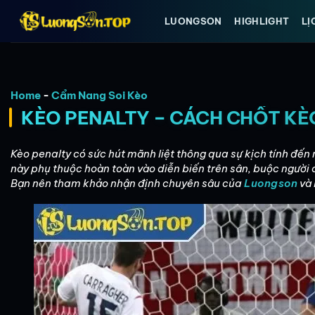
Bỏ
LUONGSON
HIGHLIGHT
LỊ
qua
nội
dung
Home
-
Cẩm Nang Soi Kèo
KÈO PENALTY – CÁCH CHỐT KÈ
Kèo penalty có sức hút mãnh liệt thông qua sự kịch tính đến 
này phụ thuộc hoàn toàn vào diễn biến trên sân, buộc người 
Bạn nên tham khảo nhận định chuyên sâu của
Luongson
và 