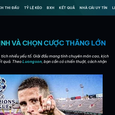
CH THI ĐẤU
TỶ LỆ KÈO
BXH
KẾT QUẢ
NHÀ CÁI UY TÍN
L
ĐỊNH VÀ CHỌN CƯỢC THẮNG LỚN
n tích nhiều yếu tố. Giải đấu mang tính chuyên môn cao, kịch
ết quả. Theo
Luongson
, bạn cần có chiến thuật, cách nhận