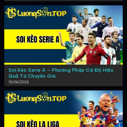
Soi Kèo Serie A – Phương Pháp Cá Độ Hiệu
Quả Từ Chuyên Gia
19/06/2026