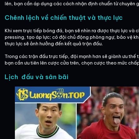
lên, bạn cần áp dụng các cách nhận định chuẩn từ chuyên g
Chênh lệch về chiến thuật và thực lực
Khi xem trực tiếp bóng đá, bạn sẽ nhìn ra được thực lực và 
pressing, tạo áp lực; có đội chủ động phòng ngự, bảo vệ khu
thực lực sẽ ảnh hưởng đến kết quả trận đấu.
Trong các trận đấu trực tiếp, đội mạnh hơn sẽ giành ưu thế t
bạn cần ưu tiên lên cược cửa trên, chọn cược theo mức chấ
Lịch đấu và sân bãi