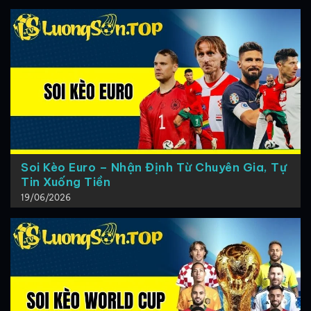
Soi Kèo Euro – Nhận Định Từ Chuyên Gia, Tự
Tin Xuống Tiền
19/06/2026