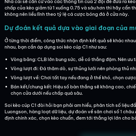
Nhà cái sẽ căn cứ vào các thông tin của 2 đội để đưa ra kèo
chấp của kèo giảm từ 1 xuống 0.75 và sâu hơn thì hãy cẩn t
không nên liều lĩnh theo tỷ lệ cá cược bóng đá ở cửa này.
Dự đoán kết quả dựa vào giai đoạn của m
Ở từng thời điểm, công thức nhận định kết quả sẽ khác nhau
nhau, bạn cần áp dụng soi kèo cúp C1 như sau:
Vòng bảng: CLB lớn bung sức, dễ có thắng đậm. Nên ưu t
Vòng lượt đi: Đá thăm dò, sự thủng lưới nên phòng thủ n
Vòng lượt về: Chơi tất tay nếu đang ở thế khó, chọn cược 
Bán kết/chung kết: Hiệu số bàn thắng sẽ không cao, chiến
chọn cửa dưới nếu chấp quá sâu.
Soi kèo cúp C1 đòi hỏi bạn phải am hiểu, phân tích số liệu đ
Luongson, hàng loạt dữ liệu, dự đoán về sân chơi số 1 châu
định chính xác, chọn kèo chuẩn, đem tới thắng lợi lớn cho b