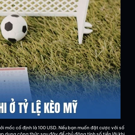
với mốc cố định là 100 USD. Nếu bạn muốn đặt cược với số
 dụng công thức sau đây để chủ động tính số tiền lãi khi