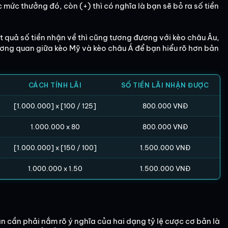
 mức thưởng đó, còn (+) thì có nghĩa là bạn sẽ bỏ ra số tiền
kết quả số tiền nhận về thì cũng tương đương với kèo châu Âu,
ương quan giữa kèo Mỹ và kèo châu Á để bạn hiểu rõ hơn bản
CÁCH TÍNH LÃI
SỐ TIỀN LÃI NHẬN ĐƯỢC
[1.000.000] x [100 / 125]
800.000 VNĐ
1.000.000 x 80
800.000 VNĐ
[1.000.000] x [150 / 100]
1.500.000 VNĐ
1.000.000 x 1.50
1.500.000 VNĐ
ạn cần phải nắm rõ ý nghĩa của hai dạng tỷ lệ cược cơ bản là