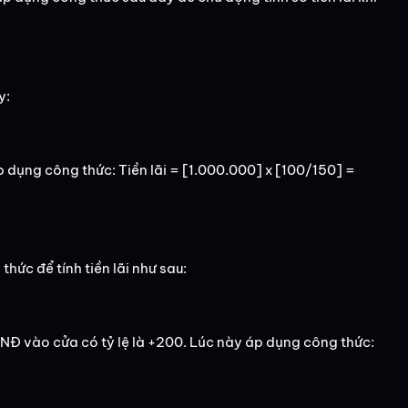
y:
p dụng công thức: Tiền lãi = [1.000.000] x [100/150] =
hức để tính tiền lãi như sau:
VNĐ vào cửa có tỷ lệ là +200. Lúc này áp dụng công thức: