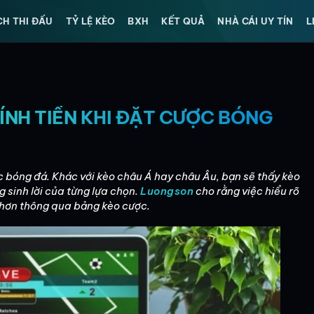
CH THI ĐẤU
TỶ LỆ KÈO
BXH
KẾT QUẢ
NHÀ CÁI UY TÍN
L
TÍNH TIỀN KHI ĐẶT CƯỢC BÓNG
ược bóng đá. Khác với kèo châu Á hay châu Âu, bạn sẽ thấy kèo
g sinh lời của từng lựa chọn.
Luongson
cho rằng việc hiểu rõ
g hơn thông qua bảng kèo cược.