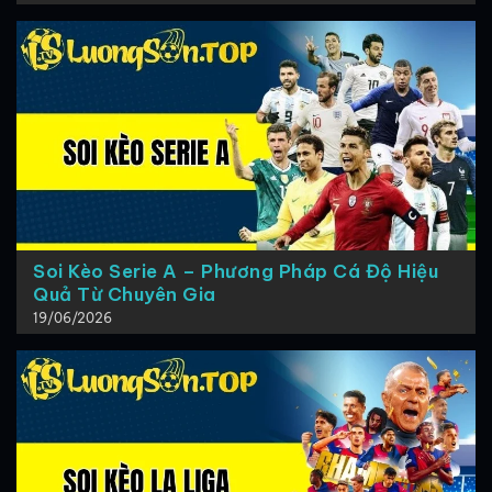
Soi Kèo Serie A – Phương Pháp Cá Độ Hiệu
Quả Từ Chuyên Gia
19/06/2026