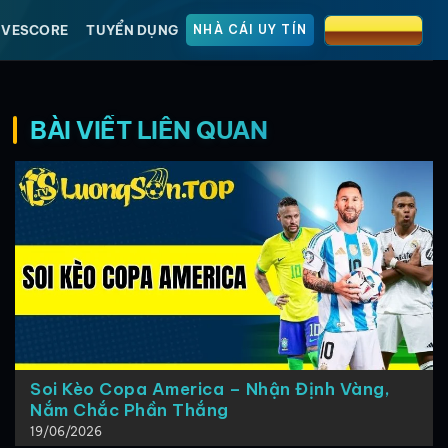
IVESCORE
TUYỂN DỤNG
NHÀ CÁI UY TÍN
CƯỢC VIN88
BÀI VIẾT LIÊN QUAN
Soi Kèo Copa America – Nhận Định Vàng,
Nắm Chắc Phần Thắng
19/06/2026