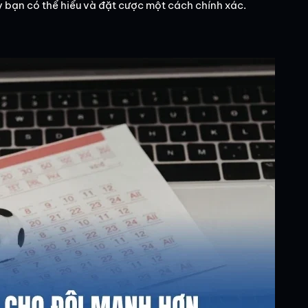
ày bạn có thể hiểu và đặt cược một cách chính xác.