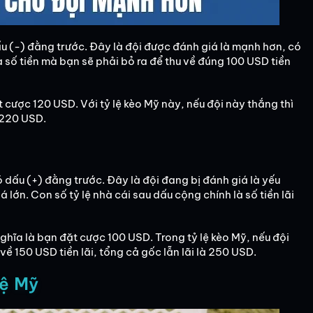
u (-) đằng trước. Đây là đội được đánh giá là mạnh hơn, có
à số tiền mà bạn sẽ phải bỏ ra để thu về đúng 100 USD tiền
t cược 120 USD. Với tỷ lệ kèo Mỹ này, nếu đội này thắng thì
à 220 USD.
 dấu (+) đằng trước. Đây là đội đang bị đánh giá là yếu
ớn. Con số tỷ lệ nhà cái sau dấu cộng chính là số tiền lãi
nghĩa là bạn đặt cược 100 USD. Trong tỷ lệ kèo Mỹ, nếu đội
ề 150 USD tiền lãi, tổng cả gốc lẫn lãi là 250 USD.
lệ Mỹ