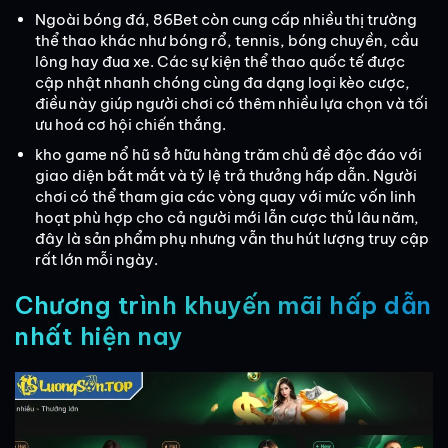
Ngoài bóng đá, 86Bet còn cung cấp nhiều thị trường
thể thao khác như bóng rổ, tennis, bóng chuyền, cầu
lông hay đua xe. Các sự kiện thể thao quốc tế được
cập nhật nhanh chóng cùng đa dạng loại kèo cược,
điều này giúp người chơi có thêm nhiều lựa chọn và tối
ưu hoá cơ hội chiến thắng.
kho game nổ hũ sở hữu hàng trăm chủ đề độc đáo với
giao diện bắt mắt và tỷ lệ trả thưởng hấp dẫn. Người
chơi có thể tham gia các vòng quay với mức vốn linh
hoạt phù hợp cho cả người mới lẫn cược thủ lâu năm,
đây là sản phẩm phụ nhưng vẫn thu hút lượng truy cập
rất lớn mỗi ngày.
Chương trình khuyến mãi hấp dẫn
nhất hiện nay