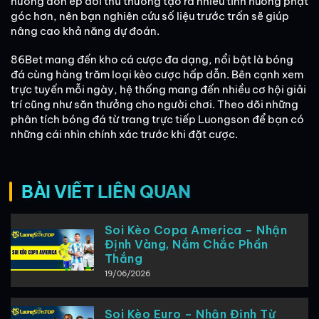
hướng dồn ép đối thủ thường tạo ra nhiều tình huống phạt
góc hơn, nên bạn nghiên cứu số liệu trước trấn sẽ giúp
nâng cao khả năng dự đoán.
86Bet mang đến kho cá cược đa dạng, nổi bật là bóng
đá cùng hàng trăm loại kèo cược hấp dẫn. Bên cạnh xem
trực tuyến mỗi ngày, hệ thống mang đến nhiều cơ hội giải
trí cũng như săn thưởng cho người chơi. Theo dõi những
phân tích bóng đá từ trang trực tiếp Luongson để bạn có
những cái nhìn chính xác trước khi đặt cược.
BÀI VIẾT LIÊN QUAN
Soi Kèo Copa America – Nhận
Định Vàng, Nắm Chắc Phần
Thắng
19/06/2026
Soi Kèo Euro – Nhận Định Từ