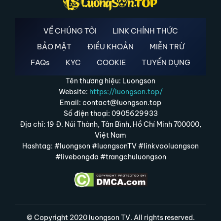
VỀ CHÚNG TÔI
LINK CHÍNH THỨC
BẢO MẬT
ĐIỀU KHOẢN
MIỄN TRỪ
FAQs
KYC
COOKIE
TUYỂN DỤNG
Tên thương hiệu: Luongson
Website:
https://luongson.top/
Email:
contact@luongson.top
Số điện thoại: 0905629933
Địa chỉ: 19 Đ. Núi Thành, Tân Bình, Hồ Chí Minh 700000,
Việt Nam
Hashtag: #luongson #luongsonTV #linkvaoluongson
#livebongda #trangchuluongson
© Copyright 2020 luongson TV. All rights reserved.