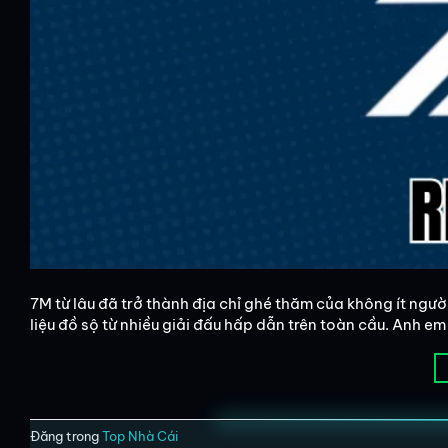
7M từ lâu đã trở thành địa chỉ ghé thăm của không ít ngư
liệu đồ sộ từ nhiều giải đấu hấp dẫn trên toàn cầu. Anh em
Đăng trong
Top Nhà Cái