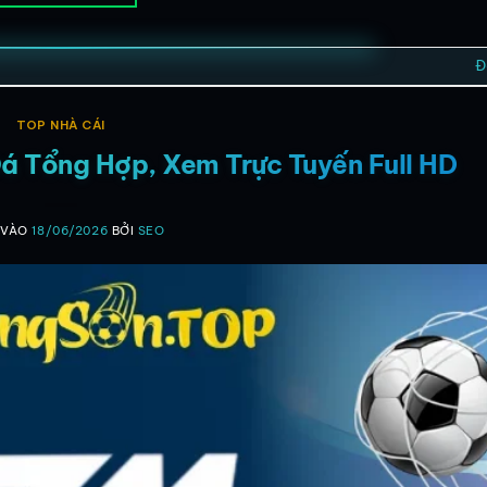
Đ
TOP NHÀ CÁI
Đá Tổng Hợp, Xem Trực Tuyến Full HD
 VÀO
18/06/2026
BỞI
SEO