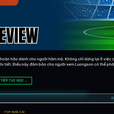
 hoàn hảo dành cho người hâm mộ. Không chỉ dừng lại ở việc 
hi tiết. Điều này đảm bảo cho người xem Luongson có thể phân
TIẾP TỤC ĐỌC
→
Đ
TOP NHÀ CÁI