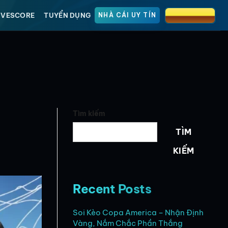
IVESCORE
TUYỂN DỤNG
NHÀ CÁI UY TÍN
CƯỢC VIN88
Tìm kiếm
TÌM
KIẾM
Recent Posts
Soi Kèo Copa America – Nhận Định
Vàng, Nắm Chắc Phần Thắng