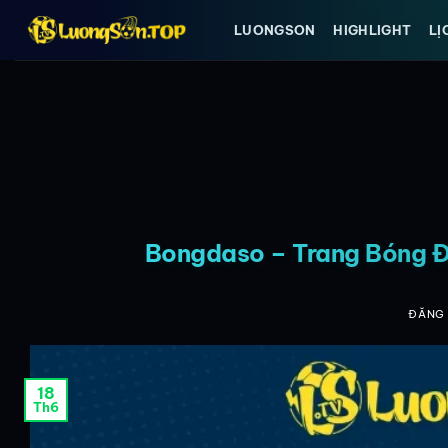
Bỏ
LUONGSON
HIGHLIGHT
LỊ
qua
nội
dung
Bongdaso – Trang Bóng Đá
ĐĂNG
18
Th6