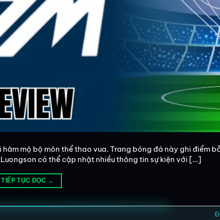
ời hâm mộ bộ môn thể thao vua. Trang bóng đá này ghi điểm bở
 Luongson có thể cập nhật nhiều thông tin sự kiện với […]
TIẾP TỤC ĐỌC
→
Đ