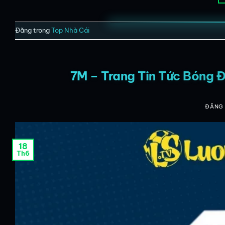
Đăng trong
Top Nhà Cái
7M – Trang Tin Tức Bóng 
ĐĂNG
18
Th6