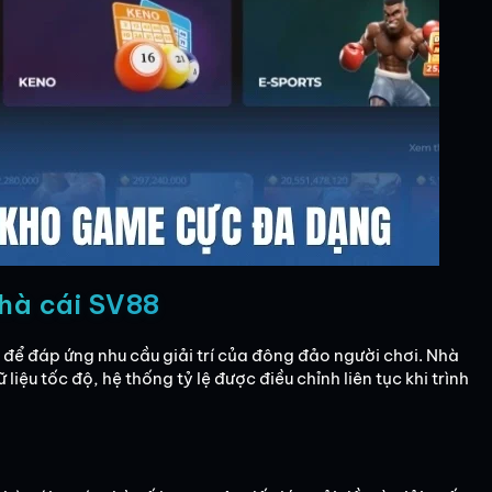
hà cái SV88
 để đáp ứng nhu cầu giải trí của đông đảo người chơi. Nhà
liệu tốc độ, hệ thống tỷ lệ được điều chỉnh liên tục khi trình