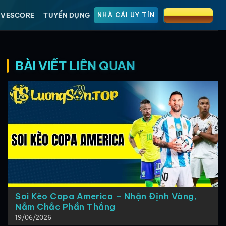
IVESCORE
TUYỂN DỤNG
NHÀ CÁI UY TÍN
CƯỢC VIN88
BÀI VIẾT LIÊN QUAN
Soi Kèo Copa America – Nhận Định Vàng,
Nắm Chắc Phần Thắng
19/06/2026