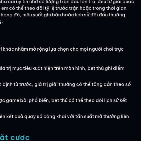
hà cái uy tín nhờ số lượng trận đấu lớn trải đều từ giải quốc
m có thể theo dõi tỷ lệ trước trận hoặc trong thời gian
hong độ, hiệu suất ghi bàn hoặc lịch sử đối đầu thường
g.
rí khác nhằm mở rộng lựa chọn cho mọi người chơi trực
 trị mục tiêu xuất hiện trên màn hình, bet thủ ghi điểm
định từ trước, giá trị giải thưởng có thể tăng dần theo số
 game bài phổ biến, bet thủ có thể theo dõi lịch sử kết
n kết quả quay số công khai với tần suất mở thưởng liên
đặt cược