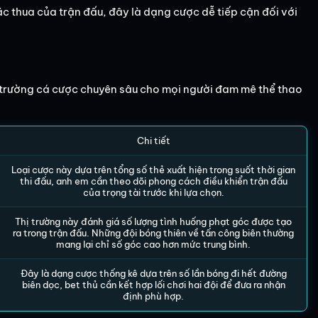
c thua của trận đấu, đây là dạng cược dễ tiếp cận đối với
ị trường cá cược chuyên sâu cho mọi người đam mê thể thao
Chi tiết
Loại cược này dựa trên tổng số thẻ xuất hiện trong suốt thời gian
thi đấu, anh em cần theo dõi phong cách điều khiển trận đấu
của trọng tài trước khi lựa chọn.
Thị trường này đánh giá số lượng tình huống phạt góc được tạo
ra trong trận đấu. Những đội bóng thiên về tấn công biên thường
mang lại chỉ số góc cao hơn mức trung bình.
Đây là dạng cược thống kê dựa trên số lần bóng đi hết đường
biên dọc, bet thủ cần kết hợp lối chơi hai đội để đưa ra nhận
định phù hợp.