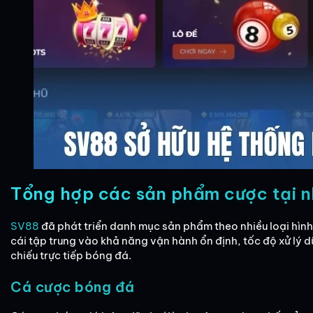
Tổng hợp các sản phẩm cược tại n
SV88
đã phát triển danh mục sản phẩm theo nhiều loại hình
cái tập trung vào khả năng vận hành ổn định, tốc độ xử lý dữ 
chiếu trực tiếp bóng đá.
Cá cược bóng đá