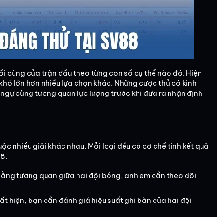
ối cùng của trận đấu theo từng con số cụ thể nào đó. Hiện
khó lớn hơn nhiều lựa chọn khác. Những cược thủ có kinh
ngự cùng tương quan lực lượng trước khi đưa ra nhận định
ộc nhiều giải khác nhau. Mỗi loại đều có cơ chế tính kết quả
88.
ằng tương quan giữa hai đội bóng, anh em cần theo dõi
ất hiện, bạn cần đánh giá hiệu suất ghi bàn của hai đội