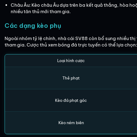
Châu Âu: Kèo châu Âu dựa trên ba kết quả thắng, hòa hoặ
nhiều tân thủ mới tham gia.
Các dạng kèo phụ
Ngoài nhóm tỷ lệ chính, nhà cái SV88 còn bổ sung nhiều th
tham gia. Cược thủ xem bóng đá trực tuyến có thể lựa chọn:
Loại hình cược
Thẻ phạt
Kèo đá phạt góc
Kèo ném biên